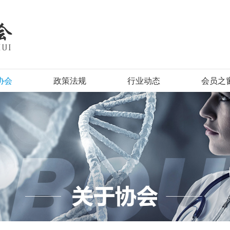
协会
政策法规
行业动态
会员之
简介
国家法规
热点关注
会员名
机构
部门法规
信息传递
会员动
章程
地方法规
行业自律
会员风
须知
其他法规
光谷生物城
新闻
下载