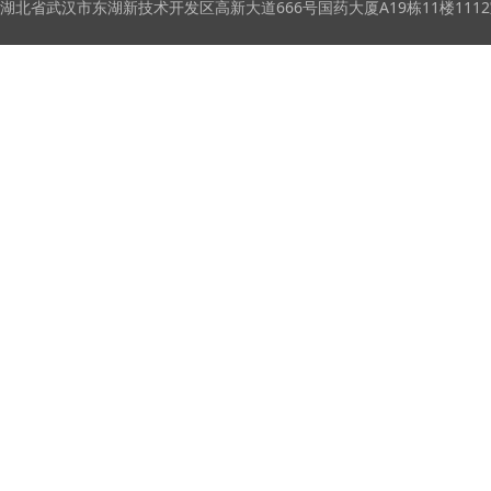
湖北省武汉市东湖新技术开发区高新大道666号国药大厦A19栋11楼111